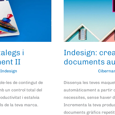
flyers,
catalegs
i
documents
automàticament
I
alegs i
Indesign: crea
nt II
documents au
,
Indesign
Ciberna
le-les de contingut de
Dissenya les teves maquet
 un control total del
automàticament a partir d
ductivitat i estalvia
necessites, sense haver 
ls de la teva marca.
Incrementa la teva product
documents gràfics repetit