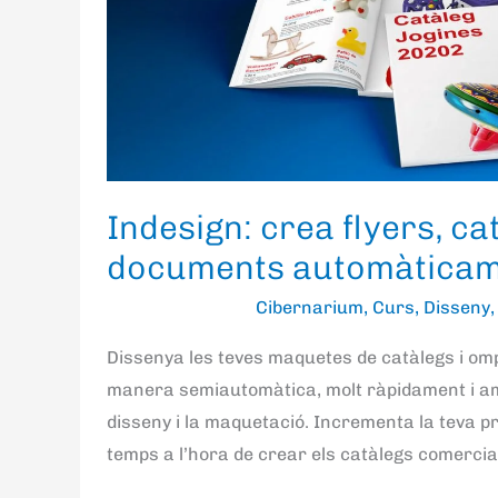
flyers,
catalegs
i
documents
automàticament
II
Indesign: crea flyers, cat
documents automàticame
Cibernarium
,
Curs
,
Disseny
Dissenya les teves maquetes de catàlegs i omp
manera semiautomàtica, molt ràpidament i amb
disseny i la maquetació. Incrementa la teva pro
temps a l’hora de crear els catàlegs comercia