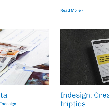
Read More »
Indesign:
Crea
diferents
formats
de
tríptics
sta
Indesign: Cre
tríptics
,
Indesign