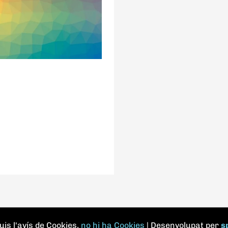
is l'avís de Cookies,
no hi ha Cookies
| Desenvolupat per
s