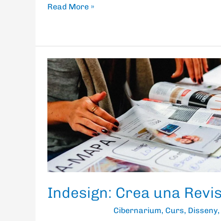
Read More »
Indesign:
Crea
una
Revista
Indesign: Crea una Revi
Cibernarium
,
Curs
,
Disseny